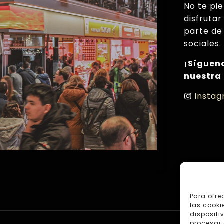
No te pi
disfrutar
parte de
sociales.
¡Síguen
nuestra
Insta
Para ofre
las cooki
dispositi
procesar