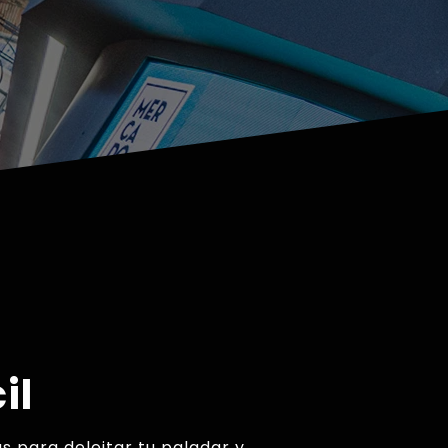
il
s para deleitar tu paladar y