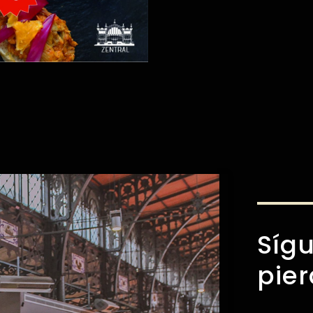
Sígu
pie