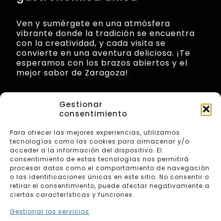
Ven y sumérgete en una atmósfera
vibrante donde la tradición se encuentra
con la creatividad, y cada visita se
convierte en una aventura deliciosa. ¡Te
esperamos con los brazos abiertos y el
mejor sabor de Zaragoza!
Gestionar
consentimiento
Para ofrecer las mejores experiencias, utilizamos
tecnologías como las cookies para almacenar y/o
acceder a la información del dispositivo. El
consentimiento de estas tecnologías nos permitirá
procesar datos como el comportamiento de navegación
© 2026 zentralrombo.com | Todos los derechos
o las identificaciones únicas en este sitio. No consentir o
reservados
retirar el consentimiento, puede afectar negativamente a
Web diseñada por
Aragón Marketing
ciertas características y funciones.
Aviso legal
Política de privacidad
Gestionar los servicios
Política de cookies (UE)